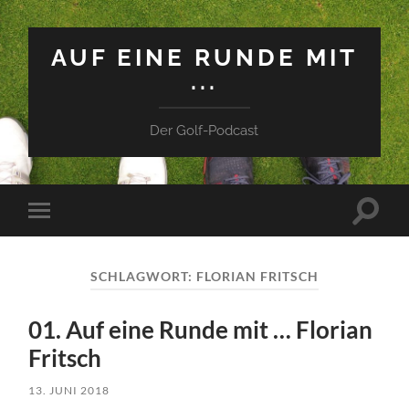
AUF EINE RUNDE MIT
...
Der Golf-Podcast
Suchfe
Mobile-
ein-/a
Menü
ein-/ausblenden
SCHLAGWORT:
FLORIAN FRITSCH
01. Auf eine Runde mit … Florian
Fritsch
13. JUNI 2018